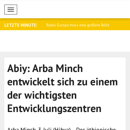
Mobil Menü
LETZTE MINUTE:
er Palästinas und Ägyptens
Rubio: Europa muss eine größere Rolle
Selenskyj: 
fü..
Abiy: Arba Minch
entwickelt sich zu einem
der wichtigsten
Entwicklungszentren
Arba Minch, 3. Juli (Hibya) – Der äthiopische