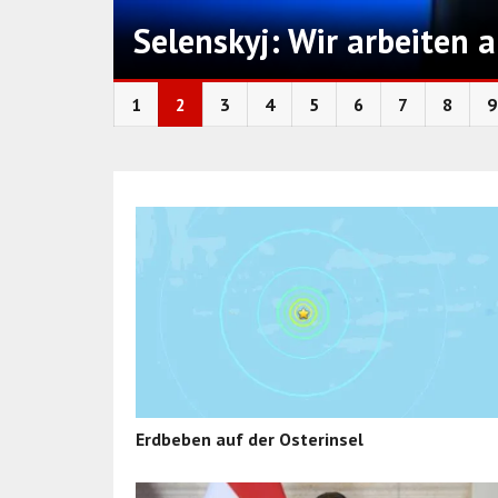
Selenskyj: Wir arbeiten
1
2
3
4
5
6
7
8
9
Erdbeben auf der Osterinsel