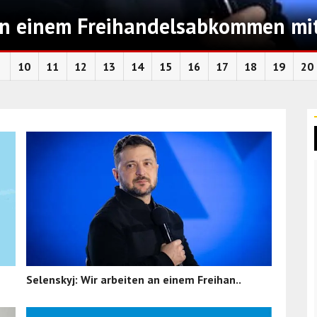
 an einem Freihandelsabkommen mi
10
11
12
13
14
15
16
17
18
19
20
Selenskyj: Wir arbeiten an einem Freihan..