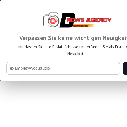
Aktuelles
Wirtschaft
Lebensstil
K
LETZTE MINUTE:
Treffen zur Militärdiplomatie in Aser