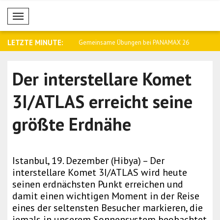
Mobil Menü
LETZTE MINUTE:
en mit Gewalttaten in ihrer
Gemeinsame Übungen bei PANAMAX 26
UNRWA: Was
mit Be..
Mensc..
Der interstellare Komet
3I/ATLAS erreicht seine
größte Erdnähe
Istanbul, 19. Dezember (Hibya) – Der
interstellare Komet 3I/ATLAS wird heute
seinen erdnächsten Punkt erreichen und
damit einen wichtigen Moment in der Reise
eines der seltensten Besucher markieren, die
jemals in unserem Sonnensystem beobachtet