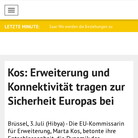
Mobil Menü
LETZTE MINUTE:
namtssprecher Baqaei an
Saar: Wir werden die Beziehungen zu
Fletcher: 
Arge..
Kämpfe i..
Kos: Erweiterung und
Konnektivität tragen zur
Sicherheit Europas bei
Brüssel, 3. Juli (Hibya) - Die EU-Kommissarin
für Erweiterung, Marta Kos, betonte ihre