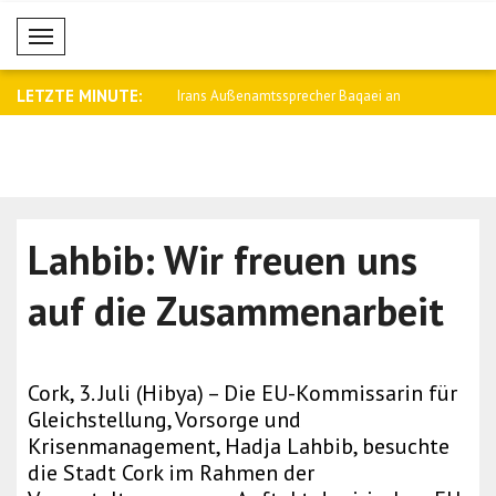
Mobil Menü
LETZTE MINUTE:
namtssprecher Baqaei an
Saar: Wir werden die Beziehungen zu
Fletcher: 
Arge..
Kämpfe i..
Lahbib: Wir freuen uns
auf die Zusammenarbeit
Cork, 3. Juli (Hibya) – Die EU-Kommissarin für
Gleichstellung, Vorsorge und
Krisenmanagement, Hadja Lahbib, besuchte
die Stadt Cork im Rahmen der