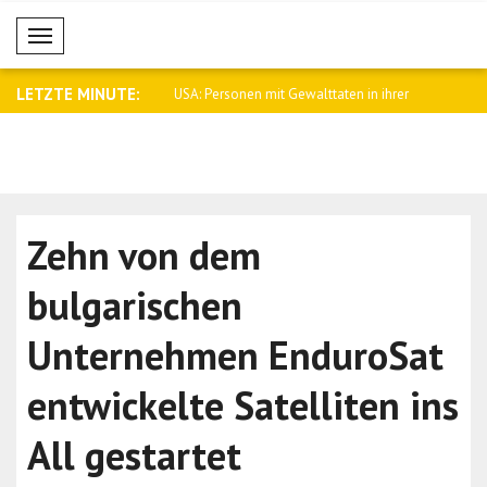
Mobil Menü
LETZTE MINUTE:
ielen Dank für Ihre Solidari..
USA: Personen mit Gewalttaten in ihrer
Gemeinsam
V..
mit Be..
Zehn von dem
bulgarischen
Unternehmen EnduroSat
entwickelte Satelliten ins
All gestartet