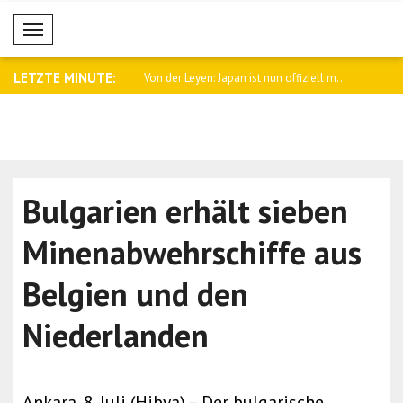
Mobil Menü
LETZTE MINUTE:
e Telefongespräch mit dem
Von der Leyen: Japan ist nun offiziell m..
Ukraine gra
Bulgarien erhält sieben
Minenabwehrschiffe aus
Belgien und den
Niederlanden
Ankara, 8. Juli (Hibya) – Der bulgarische