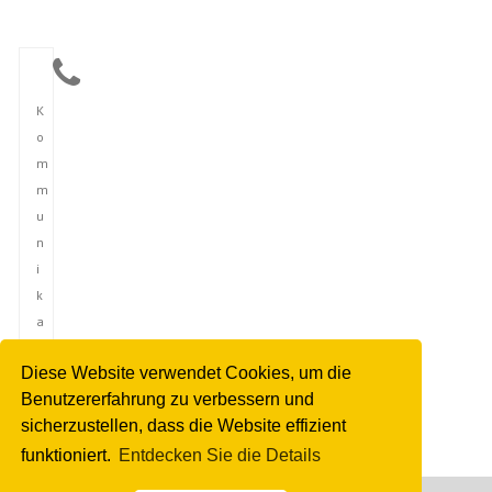
K
o
m
m
u
n
i
k
a
t
Diese Website verwendet Cookies, um die
i
Benutzererfahrung zu verbessern und
o
sicherzustellen, dass die Website effizient
n
funktioniert.
Entdecken Sie die Details