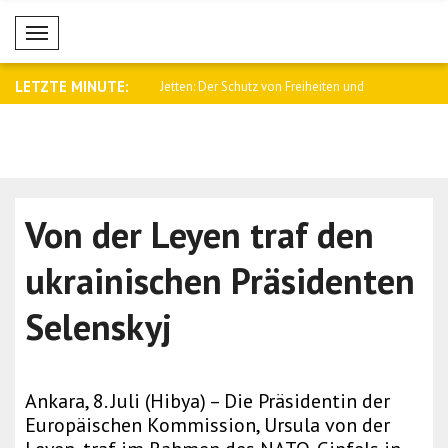
Mobil Menü
LETZTE MINUTE:
Wir arbeiten an einem
Jetten: Der Schutz von Freiheiten und
Treffen zur
LG..
Von der Leyen traf den
ukrainischen Präsidenten
Selenskyj
Ankara, 8. Juli (Hibya) – Die Präsidentin der
Europäischen Kommission, Ursula von der