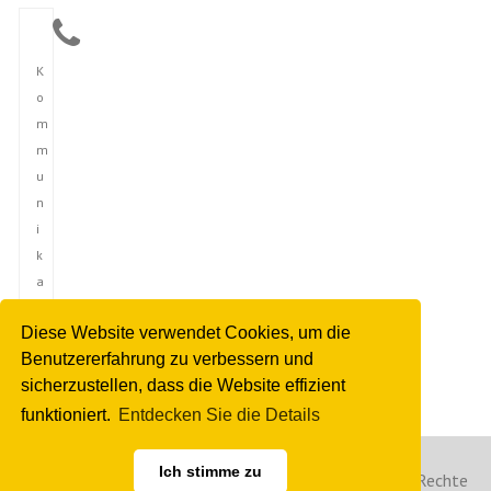
K
o
m
m
u
n
i
k
a
t
Diese Website verwendet Cookies, um die
i
Benutzererfahrung zu verbessern und
o
sicherzustellen, dass die Website effizient
n
funktioniert.
Entdecken Sie die Details
Ich stimme zu
Copyright © 2023 Deutsche Nachrichtenagentur. Alle Rechte