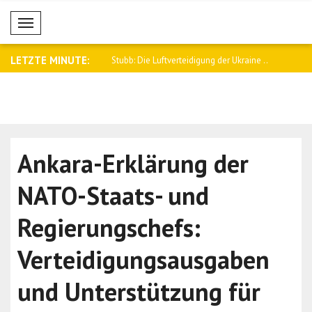
Mobil Menü
LETZTE MINUTE:
ierminister Al Thani nahm
Stubb: Die Luftverteidigung der Ukraine ..
Anand: Wir
Seite..
Ankara-Erklärung der
NATO-Staats- und
Regierungschefs:
Verteidigungsausgaben
und Unterstützung für