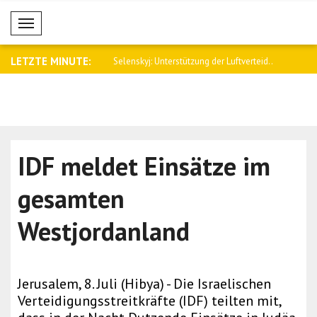
Mobil Menü
LETZTE MINUTE:
nterstützung der Luftverteid..
Polens Premierminister Tusk: Denken
Albares: Ic
Sie ..
IDF meldet Einsätze im
gesamten
Westjordanland
Jerusalem, 8. Juli (Hibya) - Die Israelischen
Verteidigungsstreitkräfte (IDF) teilten mit,