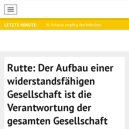
Mobil Menü
LETZTE MINUTE:
egen falschen Gerüchten ist
Al-Scharaa empfing den britischen
Saar: Israe
Nation..
Rutte: Der Aufbau einer
widerstandsfähigen
Gesellschaft ist die
Verantwortung der
gesamten Gesellschaft