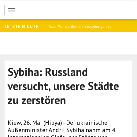
Mobil Menü
LETZTE MINUTE:
namtssprecher Baqaei an
Saar: Wir werden die Beziehungen zu
Fletcher: 
Arge..
Kämpfe i..
Sybiha: Russland
versucht, unsere Städte
zu zerstören
Kiew, 26. Mai (Hibya) - Der ukrainische
Außenminister Andrii Sybiha nahm am 4.