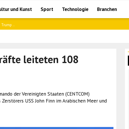
ultur und Kunst
Sport
Technologie
Branchen
 Arge..
äfte leiteten 108
mmando der Vereinigten Staaten (CENTCOM)
es Zerstörers USS John Finn im Arabischen Meer und