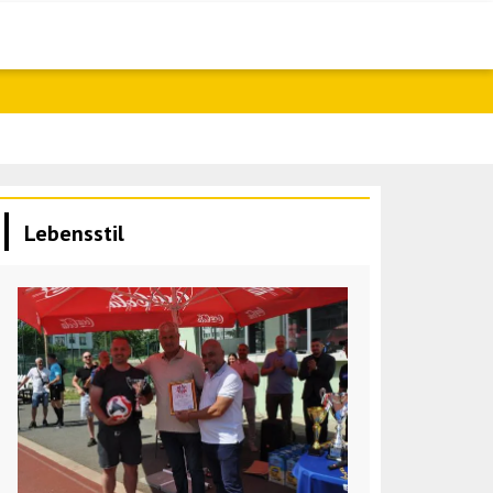
Fletcher: 60
Lebensstil