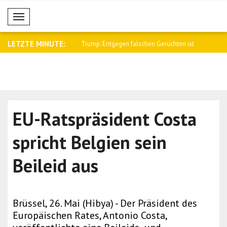
Mobil Menü
LETZTE MINUTE:
egen falschen Gerüchten ist
Al-Scharaa empfing den britischen
Saar: Israe
Nation..
EU-Ratspräsident Costa
spricht Belgien sein
Beileid aus
Brüssel, 26. Mai (Hibya) - Der Präsident des
Europäischen Rates, Antonio Costa,