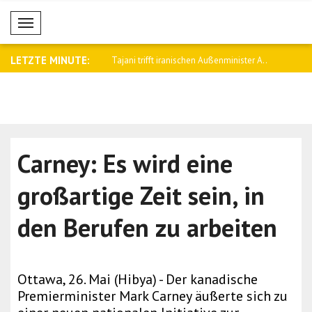
Mobil Menü
LETZTE MINUTE:
t iranischen Außenminister A..
Bitcoin legt zu, während XRP und BNB
Israels Ver
am ..
Carney: Es wird eine
großartige Zeit sein, in
den Berufen zu arbeiten
Ottawa, 26. Mai (Hibya) - Der kanadische
Premierminister Mark Carney äußerte sich zu