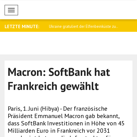
Mobil Menü
LETZTE MINUTE:
n: Japan ist nun offiziell m..
Ukraine gratuliert der Elfenbeinküste zu..
Türk: Überg
Macron: SoftBank hat
Frankreich gewählt
Paris, 1. Juni (Hibya) - Der französische
Präsident Emmanuel Macron gab bekannt,
dass SoftBank Investitionen in Höhe von 45
Milliarden Euro in Frankreich vor 2031