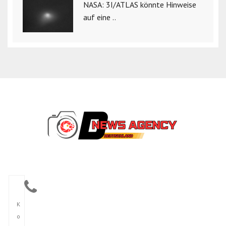
NASA: 3I/ATLAS könnte Hinweise
auf eine ..
K
o