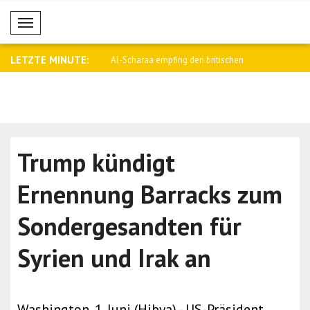
Mobil Menü
LETZTE MINUTE:
egen falschen Gerüchten ist
Al-Scharaa empfing den britischen
Saar: Israe
Nation..
Trump kündigt
Ernennung Barracks zum
Sondergesandten für
Syrien und Irak an
Washington, 1. Juni (Hibya) - US-Präsident