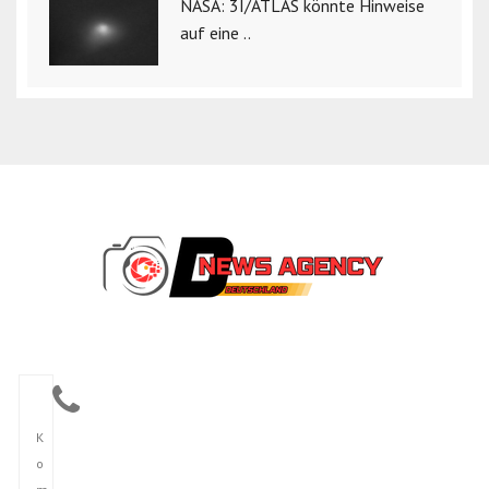
NASA: 3I/ATLAS könnte Hinweise
auf eine ..
K
o