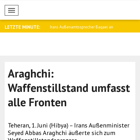
Mobil Menü
LETZTE MINUTE:
namtssprecher Baqaei an
Saar: Wir werden die Beziehungen zu
Fletcher: 
Arge..
Kämpfe i..
Araghchi:
Waffenstillstand umfasst
alle Fronten
Teheran, 1. Juni (Hibya) – Irans Außenminister
Seyed Abbas Araghchi äußerte sich zum