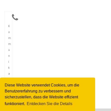
K
o
m
m
u
n
i
k
a
t
Diese Website verwendet Cookies, um die
i
Benutzererfahrung zu verbessern und
o
sicherzustellen, dass die Website effizient
n
funktioniert.
Entdecken Sie die Details