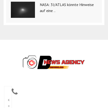
NASA: 3I/ATLAS könnte Hinweise
auf eine ..
K
o