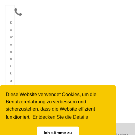
K
o
m
m
u
n
i
k
a
t
Diese Website verwendet Cookies, um die
i
Benutzererfahrung zu verbessern und
o
sicherzustellen, dass die Website effizient
n
funktioniert.
Entdecken Sie die Details
Ich stimme zu
Copyright © 2023 Deutsche Nachrichtenagentur. Alle Rechte