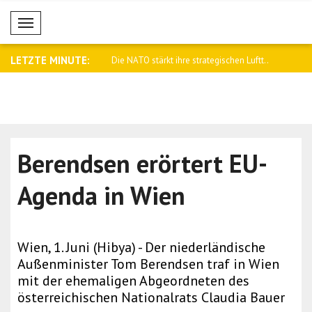
Mobil Menü
LETZTE MINUTE:
rkt ihre strategischen Luftt..
Selenskyj: Die ballistischen Fähigkeiten..
Türk: Der 
To..
Berendsen erörtert EU-
Agenda in Wien
Wien, 1. Juni (Hibya) - Der niederländische
Außenminister Tom Berendsen traf in Wien
mit der ehemaligen Abgeordneten des
österreichischen Nationalrats Claudia Bauer