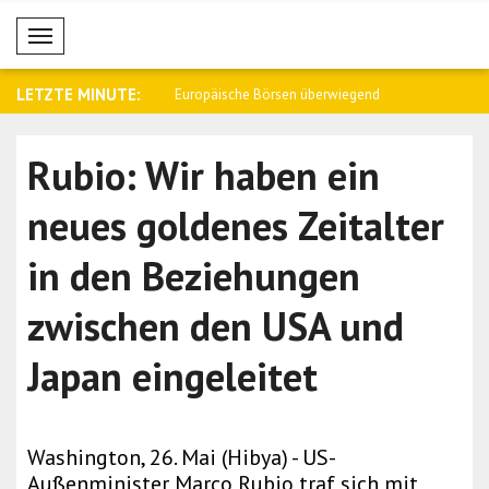
Mobil Menü
LETZTE MINUTE:
ung an den
Europäische Börsen überwiegend
Anand: Ich habe neu
unverände..
Höh..
Rubio: Wir haben ein
neues goldenes Zeitalter
in den Beziehungen
zwischen den USA und
Japan eingeleitet
Washington, 26. Mai (Hibya) - US-
Außenminister Marco Rubio traf sich mit