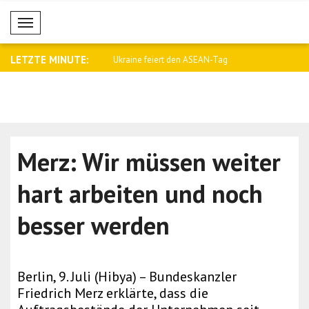
Mobil Menü
LETZTE MINUTE:
Ukraine braucht mehr
Ukraine feiert den ASEAN-Tag
Wong: Aust
re..
Merz: Wir müssen weiter
hart arbeiten und noch
besser werden
Berlin, 9. Juli (Hibya) – Bundeskanzler
Friedrich Merz erklärte, dass die