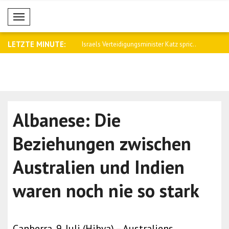
Mobil Menü
LETZTE MINUTE:
t zu, während XRP und BNB
Israels Verteidigungsminister Katz spric..
US-Börsen
mit u..
Albanese: Die
Beziehungen zwischen
Australien und Indien
waren noch nie so stark
Canberra, 9. Juli (Hibya) – Australiens