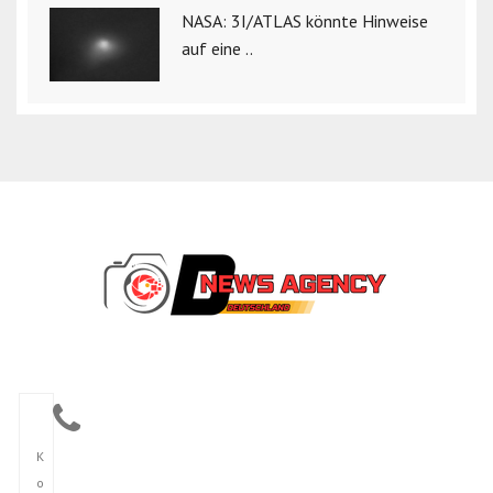
NASA: 3I/ATLAS könnte Hinweise
auf eine ..
K
o