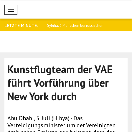
Mobil Menü
LETZTE MINUTE:
terstützung für
Sybiha: 3 Menschen bei russischen
Pezeshkian:
se..
Angrif..
ergeben..
Kunstflugteam der VAE
führt Vorführung über
New York durch
Abu Dhabi, 5. Juli (Hibya) - Das
Verteidigungsministerium der Vereinigten