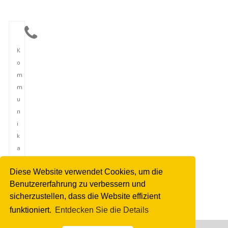
K
o
m
m
u
n
i
k
a
t
Diese Website verwendet Cookies, um die
i
Benutzererfahrung zu verbessern und
o
sicherzustellen, dass die Website effizient
n
funktioniert.
Entdecken Sie die Details