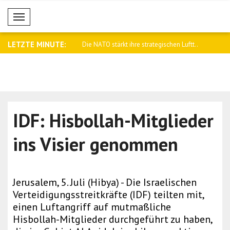
Mobil Menü
LETZTE MINUTE:
er sinnlosen Gewalt gegen
Die NATO stärkt ihre strategischen Luftt..
Selenskyj: 
IDF: Hisbollah-Mitglieder
ins Visier genommen
Jerusalem, 5. Juli (Hibya) - Die Israelischen
Verteidigungsstreitkräfte (IDF) teilten mit,
einen Luftangriff auf mutmaßliche
Hisbollah-Mitglieder durchgeführt zu haben,