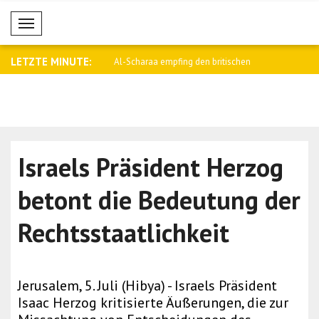
Mobil Menü
LETZTE MINUTE:
egen falschen Gerüchten ist
Al-Scharaa empfing den britischen
Saar: Israe
Nation..
Israels Präsident Herzog
betont die Bedeutung der
Rechtsstaatlichkeit
Jerusalem, 5. Juli (Hibya) - Israels Präsident
Isaac Herzog kritisierte Äußerungen, die zur