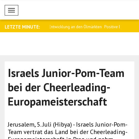
Mobil Menü
LETZTE MINUTE:
twicklung an den Ölmärkten
Positive Entwicklung an den
Gemischte 
Anleihemärkt..
asiatischen
Israels Junior-Pom-Team
bei der Cheerleading-
Europameisterschaft
Jerusalem, 5. Juli (Hibya) - Israels Junior-Pom-
Team vertrat das Land bei der Cheerleading-