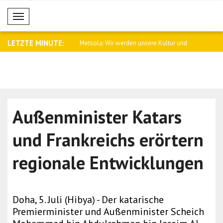
Mobil Menü
LETZTE MINUTE:
eilt Angriff auf Tanker in d..
Metsola: Wir werden unsere Kultur und
Palästina v
Tr..
Außenminister Katars
und Frankreichs erörtern
regionale Entwicklungen
Doha, 5. Juli (Hibya) - Der katarische
Premierminister und Außenminister Scheich