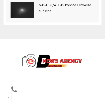
NASA: 3I/ATLAS könnte Hinweise
auf eine ..
K
o