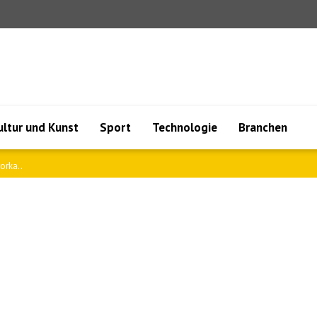
ultur und Kunst
Sport
Technologie
Branchen
nea war..