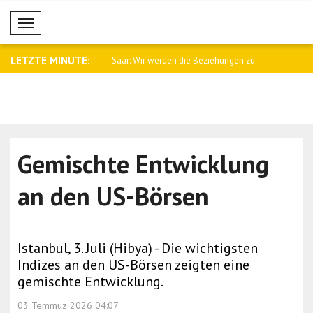
Mobil Menü
LETZTE MINUTE:
namtssprecher Baqaei an
Saar: Wir werden die Beziehungen zu
Fletcher: 
Arge..
Kämpfe i..
Gemischte Entwicklung
an den US-Börsen
Istanbul, 3. Juli (Hibya) - Die wichtigsten
Indizes an den US-Börsen zeigten eine
gemischte Entwicklung.
03 Temmuz 2026 04:07