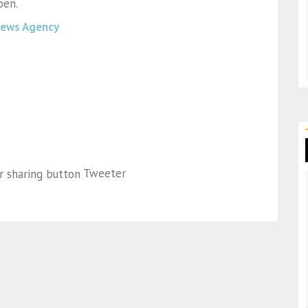
ben.
News Agency
Tweeter