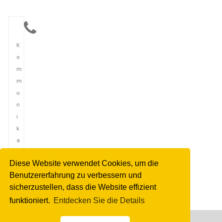
K
o
m
m
u
n
i
k
a
t
Diese Website verwendet Cookies, um die
i
Benutzererfahrung zu verbessern und
o
sicherzustellen, dass die Website effizient
n
funktioniert.
Entdecken Sie die Details