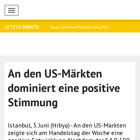
Mobil Menü
LETZTE MINUTE:
 Beziehungen zwischen
Kallas: Moskau verschärft seine
Wong: Aust
Terrorka..
war..
An den US-Märkten
dominiert eine positive
Stimmung
Istanbul, 3. Juni (Hibya) - An den US-Märkten
zeigte sich am Handelstag der Woche eine