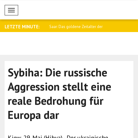
Mobil Menü
LETZTE MINUTE:
twicklung an den
Saar: Das goldene Zeitalter der
Sybiha: Sa
e..
Beziehun..
Konsequen
Sybiha: Die russische
Aggression stellt eine
reale Bedrohung für
Europa dar
Kiew, 29. Mai (Hibya) - Der ukrainische