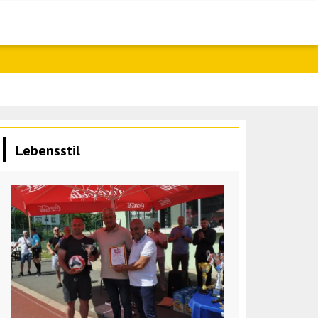
Fletcher: 60
Lebensstil