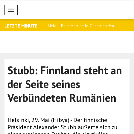
Mobil Menü
LETZTE MINUTE:
im Marcinelle-Gedenken den
Aliyev: Nikol Paschinjan hat mich
Ukrainisc
angeru..
Mensche..
Stubb: Finnland steht an
der Seite seines
Verbündeten Rumänien
Helsinki, 29. Mai (Hibya) - Der finnische
Präsident Alexander Stubb äußerte sich zu