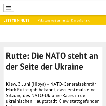
Mobil Menü
LETZTE MINUTE:
ußenminister Dar äußert sich
Katar verurteilt Angriff auf Tanker in d..
Metsola: W
Tr..
Rutte: Die NATO steht an
der Seite der Ukraine
Kiew, 3. Juni (Hibya) – NATO-Generalsekretär
Mark Rutte gab bekannt, dass erstmals eine
Sitzung des NATO-Ukraine-Rates in der
ukrainischen Hauptstadt Kiew stattgefunden