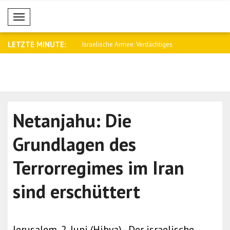
Mobil Menü
LETZTE MINUTE:
s Außenministerium: 4
Israelische Armee: Verdächtiges
Meloni: Wi
Fahrzeug..
Katas..
Netanjahu: Die
Grundlagen des
Terrorregimes im Iran
sind erschüttert
Jerusalem, 2. Juni (Hibya) - Der israelische