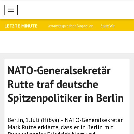
Mobil Menü
LETZTE MINUTE:
namtssprecher Baqaei an
Saar: Wir werden die Beziehungen zu
Fletcher: 
Arge..
Kämpfe i..
NATO-Generalsekretär
Rutte traf deutsche
Spitzenpolitiker in Berlin
Berlin, 1. Juli (Hibya) – NATO-Generalsekretär
Mark Rutte erklärte, dass er in Berlin mit