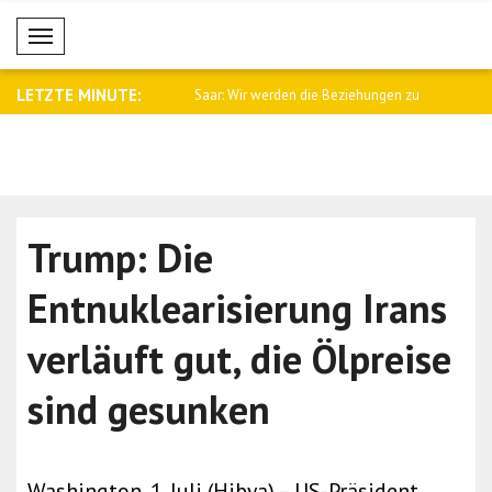
Mobil Menü
LETZTE MINUTE:
namtssprecher Baqaei an
Saar: Wir werden die Beziehungen zu
Fletcher: 
Arge..
Kämpfe i..
Trump: Die
Entnuklearisierung Irans
verläuft gut, die Ölpreise
sind gesunken
Washington, 1. Juli (Hibya) – US-Präsident