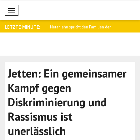
Mobil Menü
LETZTE MINUTE:
pricht den Familien der
IDF: Tausende Hisbollah-Infrastrukturen
Tajani trif
..
Jetten: Ein gemeinsamer
Kampf gegen
Diskriminierung und
Rassismus ist
unerlässlich