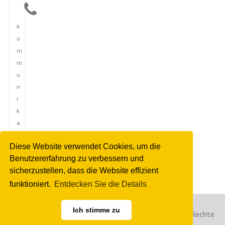
K
o
m
m
u
n
i
k
a
t
Diese Website verwendet Cookies, um die
i
Benutzererfahrung zu verbessern und
o
sicherzustellen, dass die Website effizient
n
funktioniert.
Entdecken Sie die Details
Ich stimme zu
Copyright © 2023 Deutsche Nachrichtenagentur. Alle Rechte