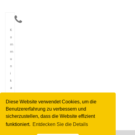
K
o
m
m
u
n
i
k
a
t
Diese Website verwendet Cookies, um die
i
Benutzererfahrung zu verbessern und
o
sicherzustellen, dass die Website effizient
n
funktioniert.
Entdecken Sie die Details