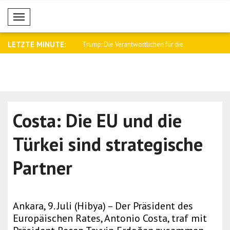
Mobil Menü
LETZTE MINUTE:
Verantwortlichen für die
Wong: Australien und Fidschi stärken ihr..
Netanjahu 
gefal..
Costa: Die EU und die
Türkei sind strategische
Partner
Ankara, 9. Juli (Hibya) – Der Präsident des
Europäischen Rates, Antonio Costa, traf mit