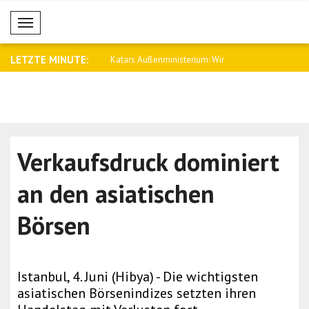
Mobil Menü
LETZTE MINUTE:
emeinsame
Katars Außenministerium: Wir
Saar: Wir 
ngsabkomme..
verurteilen..
zwis..
Verkaufsdruck dominiert
an den asiatischen
Börsen
Istanbul, 4. Juni (Hibya) - Die wichtigsten
asiatischen Börsenindizes setzten ihren