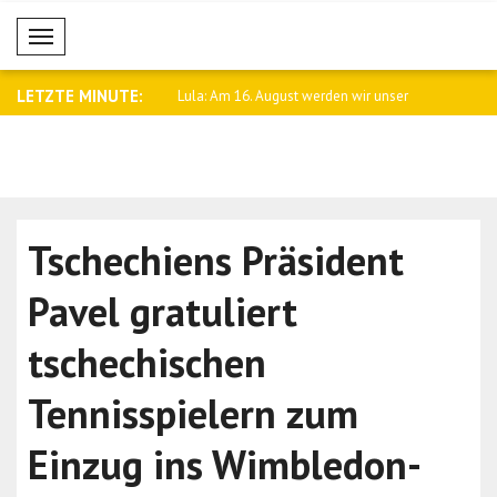
Mobil Menü
LETZTE MINUTE:
s Außenministerium:
Lula: Am 16. August werden wir unser
Niederländ
Bek..
s..
Tschechiens Präsident
Pavel gratuliert
tschechischen
Tennisspielern zum
Einzug ins Wimbledon-