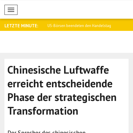
Mobil Menü
LETZTE MINUTE:
eidigungsminister Katz spric..
US-Börsen beendeten den Handelstag
VAE beginn
mit u..
für ..
Chinesische Luftwaffe
erreicht entscheidende
Phase der strategischen
Transformation
Der Sprecher des chinesischen