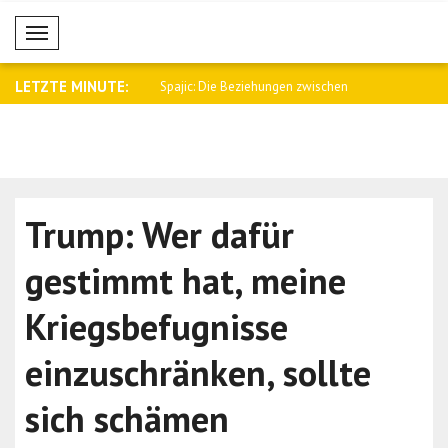
Mobil Menü
LETZTE MINUTE:
ngsjustiz betrifft die Mensc..
Spajic: Die Beziehungen zwischen
Kallas: Mo
Montene..
Terrorka..
Trump: Wer dafür
gestimmt hat, meine
Kriegsbefugnisse
einzuschränken, sollte
sich schämen