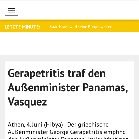
Mobil Menü
LETZTE MINUTE:
empfing den britischen
Saar: Israel wird seine Bürger weiterhin..
Tajani: Ch
Paris..
Gerapetritis traf den
Außenminister Panamas,
Vasquez
Athen, 4. Juni (Hibya) - Der griechische
Außenminister George Gerapetritis empfing